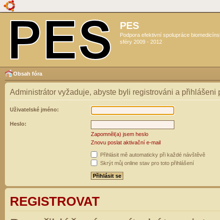
PES
Podpora efektivní spolupráce biomedicín
sféry 2009 - 2012
Obsah fóra
Administrátor vyžaduje, abyste byli registrováni a přihlášeni
Uživatelské jméno:
Heslo:
Zapomněl(a) jsem heslo
Znovu poslat aktivační e-mail
Přihlásit mě automaticky při každé návštěvě
Skrýt můj online stav pro toto přihlášení
REGISTROVAT