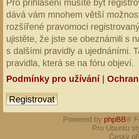
Pro přihlášení musíte být registro
dává vám mnohem větší možnosti.
rozšířené pravomoci registrovaný
ujistěte, že jste se obeznámili s
s dalšími pravidly a ujednáními. Ta
pravidla, která se na fóru objeví.
Podmínky pro užívání
|
Ochran
Registrovat
Powered by
phpBB
® F
Pro Ubuntu st
Český př