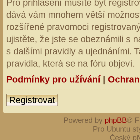
Pro přihlášení musíte být registro
dává vám mnohem větší možnosti.
rozšířené pravomoci registrovaný
ujistěte, že jste se obeznámili s
s dalšími pravidly a ujednáními. Ta
pravidla, která se na fóru objeví.
Podmínky pro užívání
|
Ochran
Registrovat
Powered by
phpBB
® F
Pro Ubuntu st
Český př