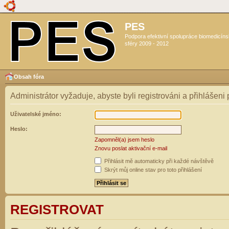
PES
Podpora efektivní spolupráce biomedicín
sféry 2009 - 2012
Obsah fóra
Administrátor vyžaduje, abyste byli registrováni a přihlášeni
Uživatelské jméno:
Heslo:
Zapomněl(a) jsem heslo
Znovu poslat aktivační e-mail
Přihlásit mě automaticky při každé návštěvě
Skrýt můj online stav pro toto přihlášení
REGISTROVAT