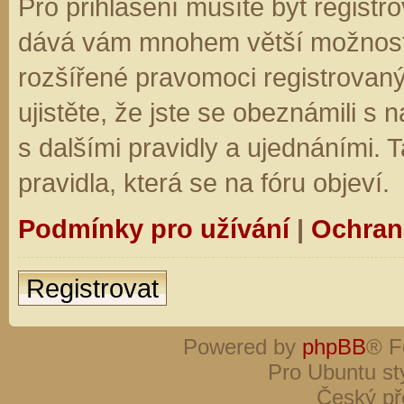
Pro přihlášení musíte být registro
dává vám mnohem větší možnosti.
rozšířené pravomoci registrovaný
ujistěte, že jste se obeznámili s
s dalšími pravidly a ujednáními. Ta
pravidla, která se na fóru objeví.
Podmínky pro užívání
|
Ochran
Registrovat
Powered by
phpBB
® F
Pro Ubuntu st
Český př