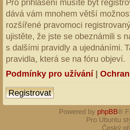
Pro přihlášení musíte být registro
dává vám mnohem větší možnosti.
rozšířené pravomoci registrovaný
ujistěte, že jste se obeznámili s
s dalšími pravidly a ujednáními. Ta
pravidla, která se na fóru objeví.
Podmínky pro užívání
|
Ochran
Registrovat
Powered by
phpBB
® F
Pro Ubuntu st
Český př