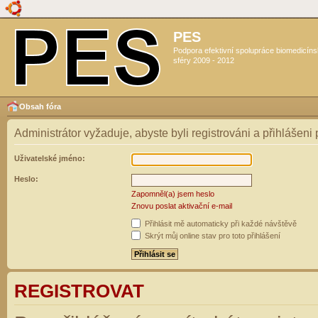
PES
Podpora efektivní spolupráce biomedicín
sféry 2009 - 2012
Obsah fóra
Administrátor vyžaduje, abyste byli registrováni a přihlášeni
Uživatelské jméno:
Heslo:
Zapomněl(a) jsem heslo
Znovu poslat aktivační e-mail
Přihlásit mě automaticky při každé návštěvě
Skrýt můj online stav pro toto přihlášení
REGISTROVAT