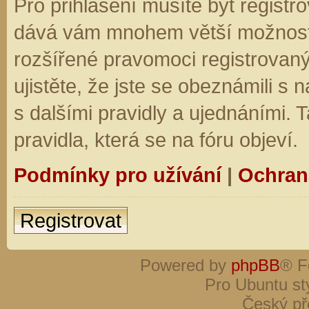
Pro přihlášení musíte být registro
dává vám mnohem větší možnosti.
rozšířené pravomoci registrovaný
ujistěte, že jste se obeznámili s
s dalšími pravidly a ujednáními. Ta
pravidla, která se na fóru objeví.
Podmínky pro užívání
|
Ochran
Registrovat
Powered by
phpBB
® F
Pro Ubuntu st
Český př