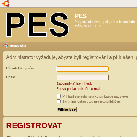
PES
Podpora efektivní spolupráce biomedicín
sféry 2009 - 2012
Obsah fóra
Administrátor vyžaduje, abyste byli registrováni a přihlášeni
Uživatelské jméno:
Heslo:
Zapomněl(a) jsem heslo
Znovu poslat aktivační e-mail
Přihlásit mě automaticky při každé návštěvě
Skrýt můj online stav pro toto přihlášení
REGISTROVAT