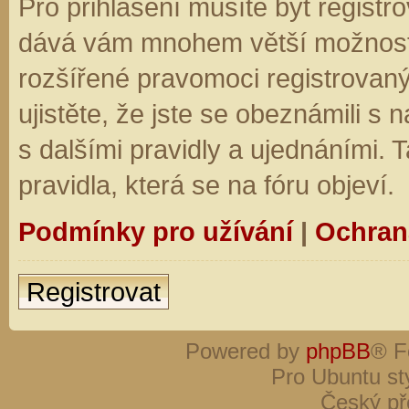
Pro přihlášení musíte být registro
dává vám mnohem větší možnosti.
rozšířené pravomoci registrovaný
ujistěte, že jste se obeznámili s
s dalšími pravidly a ujednáními. Ta
pravidla, která se na fóru objeví.
Podmínky pro užívání
|
Ochran
Registrovat
Powered by
phpBB
® F
Pro Ubuntu st
Český př