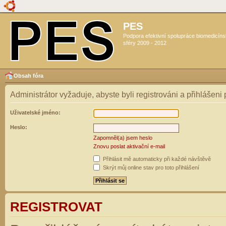
PES
Podpora efektivní spolupráce biomedicín
sféry 2009 - 2012
Obsah fóra
Administrátor vyžaduje, abyste byli registrováni a přihlášeni
Uživatelské jméno:
Heslo:
Zapomněl(a) jsem heslo
Znovu poslat aktivační e-mail
Přihlásit mě automaticky při každé návštěvě
Skrýt můj online stav pro toto přihlášení
REGISTROVAT