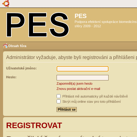
PES
Podpora efektivní spolupráce biomedicín
sféry 2009 - 2012
Obsah fóra
Administrátor vyžaduje, abyste byli registrováni a přihlášeni
Uživatelské jméno:
Heslo:
Zapomněl(a) jsem heslo
Znovu poslat aktivační e-mail
Přihlásit mě automaticky při každé návštěvě
Skrýt můj online stav pro toto přihlášení
REGISTROVAT