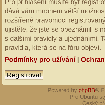
Pro přihlášení musíte být registro
dává vám mnohem větší možnosti.
rozšířené pravomoci registrovaný
ujistěte, že jste se obeznámili s
s dalšími pravidly a ujednáními. Ta
pravidla, která se na fóru objeví.
Podmínky pro užívání
|
Ochran
Registrovat
Powered by
phpBB
® F
Pro Ubuntu st
Český př