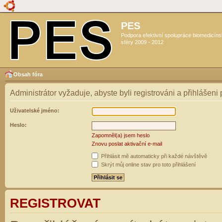
PES
Podpora efektivní spolupráce biomedicín
sféry 2009 - 2012
Obsah fóra
Administrátor vyžaduje, abyste byli registrováni a přihlášeni
Uživatelské jméno:
Heslo:
Zapomněl(a) jsem heslo
Znovu poslat aktivační e-mail
Přihlásit mě automaticky při každé návštěvě
Skrýt můj online stav pro toto přihlášení
REGISTROVAT