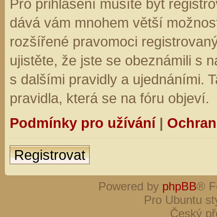
Pro přihlášení musíte být registro
dává vám mnohem větší možnosti.
rozšířené pravomoci registrovaný
ujistěte, že jste se obeznámili s
s dalšími pravidly a ujednáními. Ta
pravidla, která se na fóru objeví.
Podmínky pro užívání
|
Ochran
Registrovat
Powered by
phpBB
® F
Pro Ubuntu st
Český př