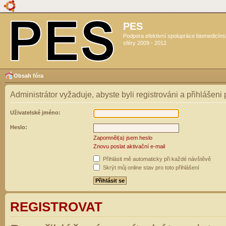
PES
Podpora efektivní spolupráce biomedicín
sféry 2009 - 2012
Obsah fóra
Administrátor vyžaduje, abyste byli registrováni a přihlášeni
Uživatelské jméno:
Heslo:
Zapomněl(a) jsem heslo
Znovu poslat aktivační e-mail
Přihlásit mě automaticky při každé návštěvě
Skrýt můj online stav pro toto přihlášení
REGISTROVAT