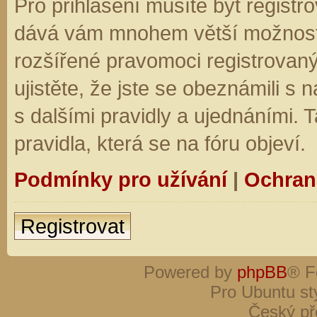
Pro přihlášení musíte být registro
dává vám mnohem větší možnosti.
rozšířené pravomoci registrovaný
ujistěte, že jste se obeznámili s
s dalšími pravidly a ujednáními. Ta
pravidla, která se na fóru objeví.
Podmínky pro užívání
|
Ochran
Registrovat
Powered by
phpBB
® F
Pro Ubuntu st
Český př