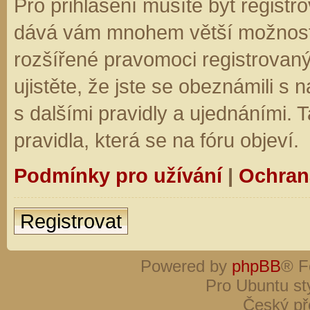
Pro přihlášení musíte být registro
dává vám mnohem větší možnosti.
rozšířené pravomoci registrovaný
ujistěte, že jste se obeznámili s
s dalšími pravidly a ujednáními. Ta
pravidla, která se na fóru objeví.
Podmínky pro užívání
|
Ochran
Registrovat
Powered by
phpBB
® F
Pro Ubuntu st
Český př