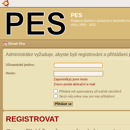
PES
Podpora efektivní spolupráce biomedicín
sféry 2009 - 2012
Obsah fóra
Administrátor vyžaduje, abyste byli registrováni a přihlášeni
Uživatelské jméno:
Heslo:
Zapomněl(a) jsem heslo
Znovu poslat aktivační e-mail
Přihlásit mě automaticky při každé návštěvě
Skrýt můj online stav pro toto přihlášení
REGISTROVAT