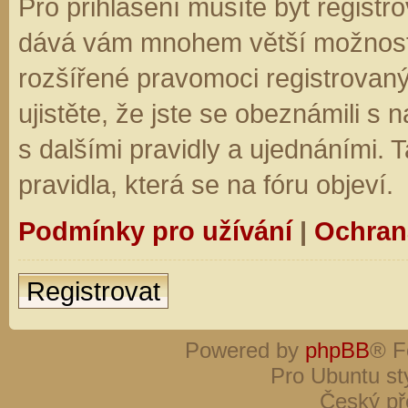
Pro přihlášení musíte být registro
dává vám mnohem větší možnosti.
rozšířené pravomoci registrovaný
ujistěte, že jste se obeznámili s
s dalšími pravidly a ujednáními. Ta
pravidla, která se na fóru objeví.
Podmínky pro užívání
|
Ochran
Registrovat
Powered by
phpBB
® F
Pro Ubuntu st
Český př