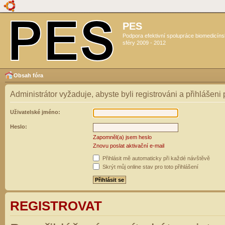
PES
Podpora efektivní spolupráce biomedicín
sféry 2009 - 2012
Obsah fóra
Administrátor vyžaduje, abyste byli registrováni a přihlášeni
Uživatelské jméno:
Heslo:
Zapomněl(a) jsem heslo
Znovu poslat aktivační e-mail
Přihlásit mě automaticky při každé návštěvě
Skrýt můj online stav pro toto přihlášení
REGISTROVAT