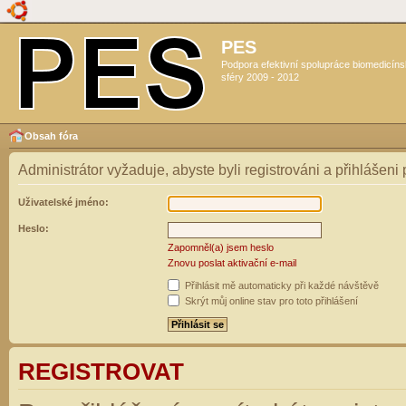
PES
Podpora efektivní spolupráce biomedicín
sféry 2009 - 2012
Obsah fóra
Administrátor vyžaduje, abyste byli registrováni a přihlášeni
Uživatelské jméno:
Heslo:
Zapomněl(a) jsem heslo
Znovu poslat aktivační e-mail
Přihlásit mě automaticky při každé návštěvě
Skrýt můj online stav pro toto přihlášení
REGISTROVAT