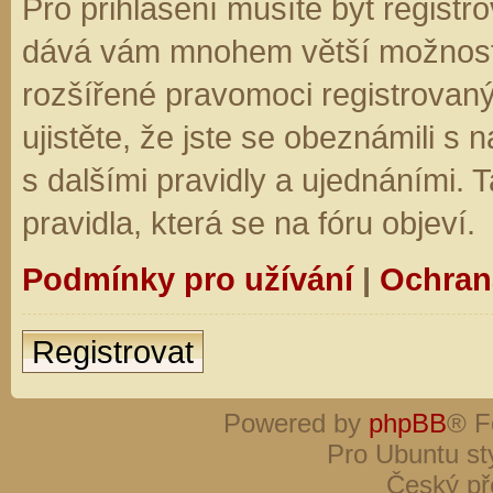
Pro přihlášení musíte být registro
dává vám mnohem větší možnosti.
rozšířené pravomoci registrovaný
ujistěte, že jste se obeznámili s
s dalšími pravidly a ujednáními. Ta
pravidla, která se na fóru objeví.
Podmínky pro užívání
|
Ochran
Registrovat
Powered by
phpBB
® F
Pro Ubuntu st
Český př