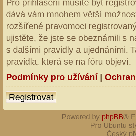
Pro přihlášení musíte být registro
dává vám mnohem větší možnosti.
rozšířené pravomoci registrovaný
ujistěte, že jste se obeznámili s
s dalšími pravidly a ujednáními. Ta
pravidla, která se na fóru objeví.
Podmínky pro užívání
|
Ochran
Registrovat
Powered by
phpBB
® F
Pro Ubuntu st
Český př