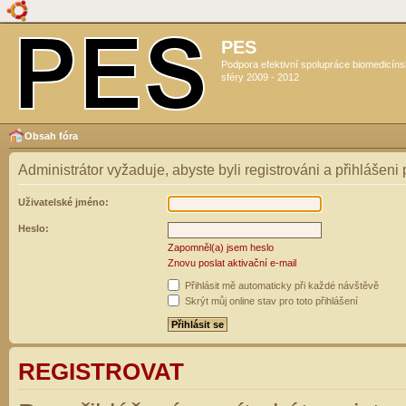
PES
Podpora efektivní spolupráce biomedicín
sféry 2009 - 2012
Obsah fóra
Administrátor vyžaduje, abyste byli registrováni a přihlášeni
Uživatelské jméno:
Heslo:
Zapomněl(a) jsem heslo
Znovu poslat aktivační e-mail
Přihlásit mě automaticky při každé návštěvě
Skrýt můj online stav pro toto přihlášení
REGISTROVAT