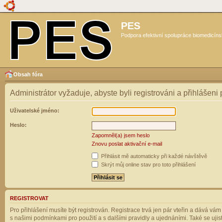
PES
Podpora efektivní spolupráce biomedicíns
Obsah fóra
Administrátor vyžaduje, abyste byli registrováni a přihlášeni
Uživatelské jméno:
Heslo:
Zapomněl(a) jsem heslo
Znovu poslat aktivační e-mail
Přihlásit mě automaticky při každé návštěvě
Skrýt můj online stav pro toto přihlášení
REGISTROVAT
Pro přihlášení musíte být registrován. Registrace trvá jen pár vteřin a dává vá
s našimi podmínkami pro použití a s dalšími pravidly a ujednáními. Také se ujistět