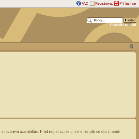
FAQ
Registrovat
Přihlásit se
Pokročilé hledání
strovaným uživatelům. Před registrací se ujistěte, že jste se obeznámili