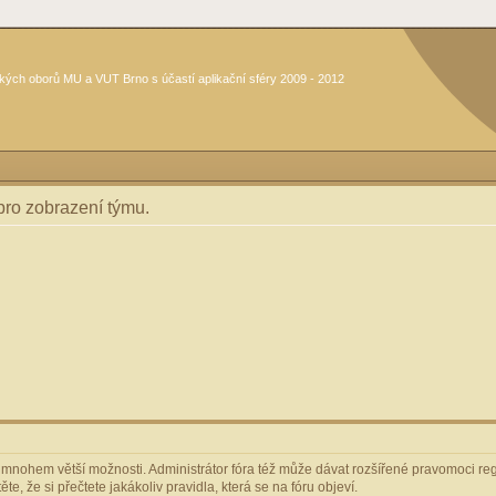
kých oborů MU a VUT Brno s účastí aplikační sféry 2009 - 2012
 pro zobrazení týmu.
m mnohem větší možnosti. Administrátor fóra též může dávat rozšířené pravomoci regi
e, že si přečtete jakákoliv pravidla, která se na fóru objeví.