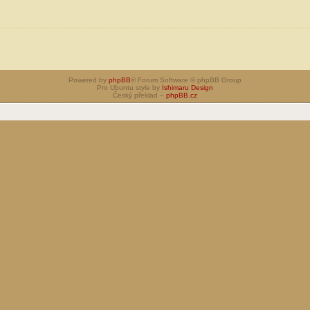
Powered by
phpBB
® Forum Software © phpBB Group
Pro Ubuntu style by
Ishimaru Design
Český překlad –
phpBB.cz