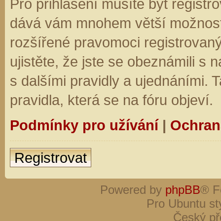
Pro přihlášení musíte být registro
dává vám mnohem větší možnosti.
rozšířené pravomoci registrovaný
ujistěte, že jste se obeznámili s
s dalšími pravidly a ujednáními. Ta
pravidla, která se na fóru objeví.
Podmínky pro užívání
|
Ochran
Registrovat
Powered by
phpBB
® F
Pro Ubuntu st
Český př