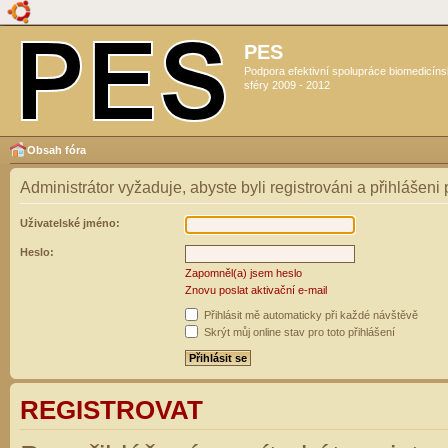
PES
Podpora efektivní spolupráce biomedicín
sféry 2009 - 2012
Obsah fóra
Administrátor vyžaduje, abyste byli registrováni a přihlášeni
Uživatelské jméno:
Heslo:
Zapomněl(a) jsem heslo
Znovu poslat aktivační e-mail
Přihlásit mě automaticky při každé návštěvě
Skrýt můj online stav pro toto přihlášení
REGISTROVAT