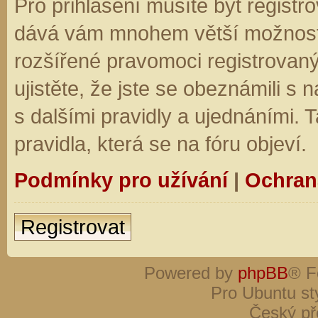
Pro přihlášení musíte být registro
dává vám mnohem větší možnosti.
rozšířené pravomoci registrovaný
ujistěte, že jste se obeznámili s
s dalšími pravidly a ujednáními. Ta
pravidla, která se na fóru objeví.
Podmínky pro užívání
|
Ochran
Registrovat
Powered by
phpBB
® F
Pro Ubuntu st
Český př