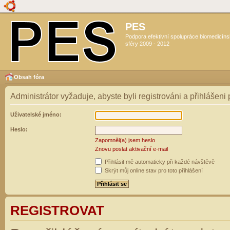
PES
Podpora efektivní spolupráce biomedicín
sféry 2009 - 2012
Obsah fóra
Administrátor vyžaduje, abyste byli registrováni a přihlášeni
Uživatelské jméno:
Heslo:
Zapomněl(a) jsem heslo
Znovu poslat aktivační e-mail
Přihlásit mě automaticky při každé návštěvě
Skrýt můj online stav pro toto přihlášení
REGISTROVAT