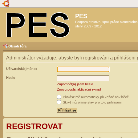
PES
Podpora efektivní spolupráce biomedicín
sféry 2009 - 2012
Obsah fóra
Administrátor vyžaduje, abyste byli registrováni a přihlášeni
Uživatelské jméno:
Heslo:
Zapomněl(a) jsem heslo
Znovu poslat aktivační e-mail
Přihlásit mě automaticky při každé návštěvě
Skrýt můj online stav pro toto přihlášení
REGISTROVAT