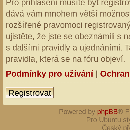
Pro přihlášení musíte být registro
dává vám mnohem větší možnosti.
rozšířené pravomoci registrovaný
ujistěte, že jste se obeznámili s
s dalšími pravidly a ujednáními. Ta
pravidla, která se na fóru objeví.
Podmínky pro užívání
|
Ochran
Registrovat
Powered by
phpBB
® F
Pro Ubuntu st
Český př