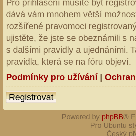
Pro přihlášení musíte být registro
dává vám mnohem větší možnosti.
rozšířené pravomoci registrovaný
ujistěte, že jste se obeznámili s
s dalšími pravidly a ujednáními. Ta
pravidla, která se na fóru objeví.
Podmínky pro užívání
|
Ochran
Registrovat
Powered by
phpBB
® F
Pro Ubuntu st
Český př