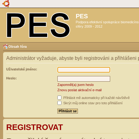
PES
Podpora efektivní spolupráce biomedicín
sféry 2009 - 2012
Obsah fóra
Administrátor vyžaduje, abyste byli registrováni a přihlášeni
Uživatelské jméno:
Heslo:
Zapomněl(a) jsem heslo
Znovu poslat aktivační e-mail
Přihlásit mě automaticky při každé návštěvě
Skrýt můj online stav pro toto přihlášení
REGISTROVAT