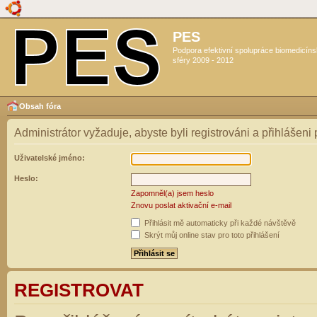
PES
Podpora efektivní spolupráce biomedicín
sféry 2009 - 2012
Obsah fóra
Administrátor vyžaduje, abyste byli registrováni a přihlášeni
Uživatelské jméno:
Heslo:
Zapomněl(a) jsem heslo
Znovu poslat aktivační e-mail
Přihlásit mě automaticky při každé návštěvě
Skrýt můj online stav pro toto přihlášení
REGISTROVAT