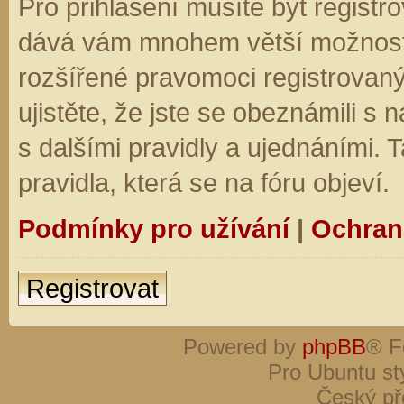
Pro přihlášení musíte být registro
dává vám mnohem větší možnosti.
rozšířené pravomoci registrovaný
ujistěte, že jste se obeznámili s
s dalšími pravidly a ujednáními. Ta
pravidla, která se na fóru objeví.
Podmínky pro užívání
|
Ochran
Registrovat
Powered by
phpBB
® F
Pro Ubuntu st
Český př