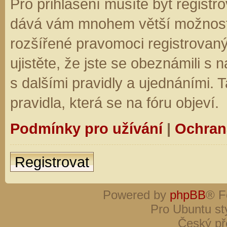
Pro přihlášení musíte být registro
dává vám mnohem větší možnosti.
rozšířené pravomoci registrovaný
ujistěte, že jste se obeznámili s
s dalšími pravidly a ujednáními. Ta
pravidla, která se na fóru objeví.
Podmínky pro užívání
|
Ochran
Registrovat
Powered by
phpBB
® F
Pro Ubuntu st
Český př