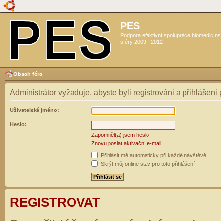
PES
Podpora efektivní spolupráce biomedicín
sféry 2009 - 2012
Obsah fóra
Administrátor vyžaduje, abyste byli registrováni a přihlášeni
Uživatelské jméno:
Heslo:
Zapomněl(a) jsem heslo
Znovu poslat aktivační e-mail
Přihlásit mě automaticky při každé návštěvě
Skrýt můj online stav pro toto přihlášení
REGISTROVAT