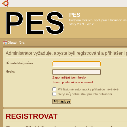
PES
Podpora efektivní spolupráce biomedicín
sféry 2009 - 2012
Obsah fóra
Administrátor vyžaduje, abyste byli registrováni a přihlášeni
Uživatelské jméno:
Heslo:
Zapomněl(a) jsem heslo
Znovu poslat aktivační e-mail
Přihlásit mě automaticky při každé návštěvě
Skrýt můj online stav pro toto přihlášení
REGISTROVAT