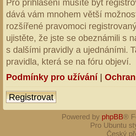
Pro přihlášení musíte být registro
dává vám mnohem větší možnosti.
rozšířené pravomoci registrovaný
ujistěte, že jste se obeznámili s
s dalšími pravidly a ujednáními. Ta
pravidla, která se na fóru objeví.
Podmínky pro užívání
|
Ochran
Registrovat
Powered by
phpBB
® F
Pro Ubuntu st
Český př