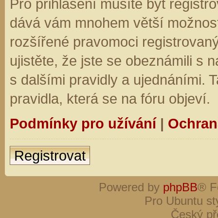
Pro přihlášení musíte být registro
dává vám mnohem větší možnosti.
rozšířené pravomoci registrovaný
ujistěte, že jste se obeznámili s
s dalšími pravidly a ujednáními. Ta
pravidla, která se na fóru objeví.
Podmínky pro užívání
|
Ochran
Registrovat
Powered by
phpBB
® F
Pro Ubuntu st
Český př