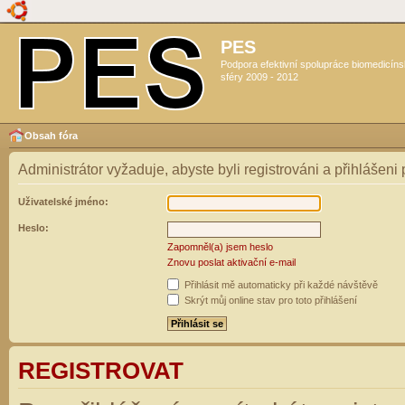
PES
Podpora efektivní spolupráce biomedicín
sféry 2009 - 2012
Obsah fóra
Administrátor vyžaduje, abyste byli registrováni a přihlášeni
Uživatelské jméno:
Heslo:
Zapomněl(a) jsem heslo
Znovu poslat aktivační e-mail
Přihlásit mě automaticky při každé návštěvě
Skrýt můj online stav pro toto přihlášení
REGISTROVAT