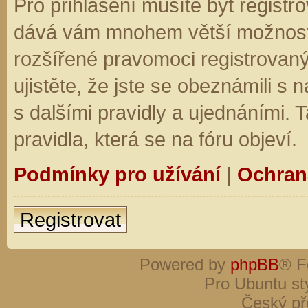
Pro přihlášení musíte být registro
dává vám mnohem větší možnosti.
rozšířené pravomoci registrovaný
ujistěte, že jste se obeznámili s
s dalšími pravidly a ujednáními. Ta
pravidla, která se na fóru objeví.
Podmínky pro užívání
|
Ochran
Registrovat
Powered by
phpBB
® F
Pro Ubuntu st
Český př