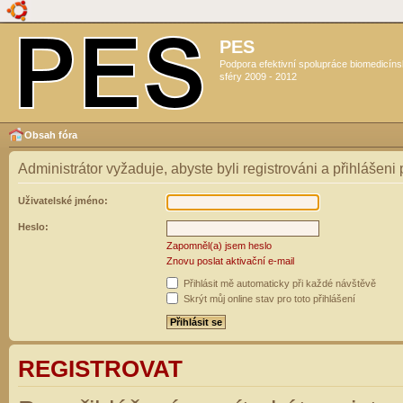
PES
Podpora efektivní spolupráce biomedicín
sféry 2009 - 2012
Obsah fóra
Administrátor vyžaduje, abyste byli registrováni a přihlášeni
Uživatelské jméno:
Heslo:
Zapomněl(a) jsem heslo
Znovu poslat aktivační e-mail
Přihlásit mě automaticky při každé návštěvě
Skrýt můj online stav pro toto přihlášení
REGISTROVAT