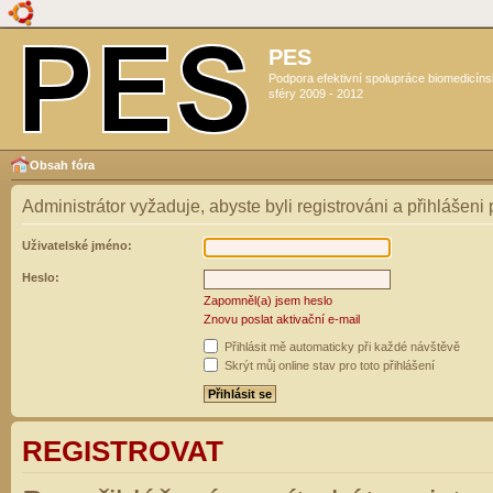
PES
Podpora efektivní spolupráce biomedicín
sféry 2009 - 2012
Obsah fóra
Administrátor vyžaduje, abyste byli registrováni a přihlášeni
Uživatelské jméno:
Heslo:
Zapomněl(a) jsem heslo
Znovu poslat aktivační e-mail
Přihlásit mě automaticky při každé návštěvě
Skrýt můj online stav pro toto přihlášení
REGISTROVAT