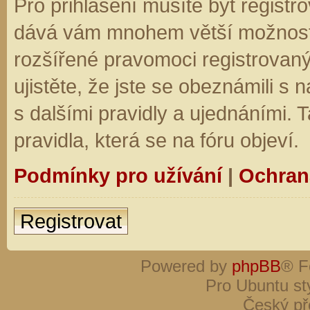
Pro přihlášení musíte být registro
dává vám mnohem větší možnosti.
rozšířené pravomoci registrovaný
ujistěte, že jste se obeznámili s
s dalšími pravidly a ujednáními. Ta
pravidla, která se na fóru objeví.
Podmínky pro užívání
|
Ochran
Registrovat
Powered by
phpBB
® F
Pro Ubuntu st
Český př