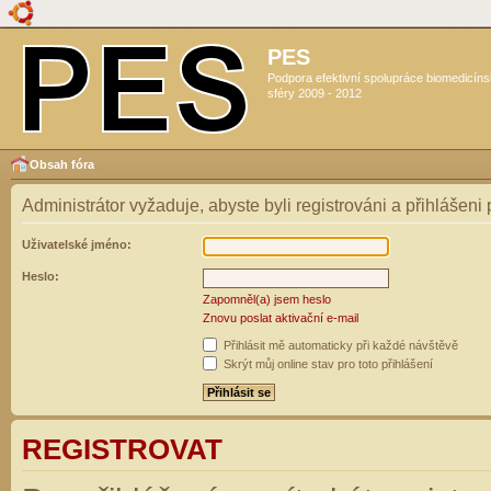
PES
Podpora efektivní spolupráce biomedicín
sféry 2009 - 2012
Obsah fóra
Administrátor vyžaduje, abyste byli registrováni a přihlášeni
Uživatelské jméno:
Heslo:
Zapomněl(a) jsem heslo
Znovu poslat aktivační e-mail
Přihlásit mě automaticky při každé návštěvě
Skrýt můj online stav pro toto přihlášení
REGISTROVAT