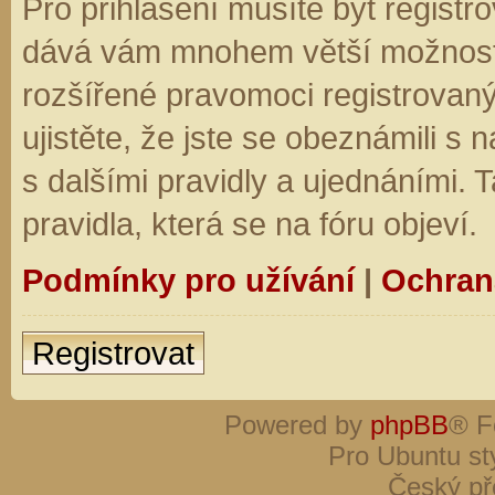
Pro přihlášení musíte být registro
dává vám mnohem větší možnosti.
rozšířené pravomoci registrovaný
ujistěte, že jste se obeznámili s
s dalšími pravidly a ujednáními. Ta
pravidla, která se na fóru objeví.
Podmínky pro užívání
|
Ochran
Registrovat
Powered by
phpBB
® F
Pro Ubuntu st
Český př