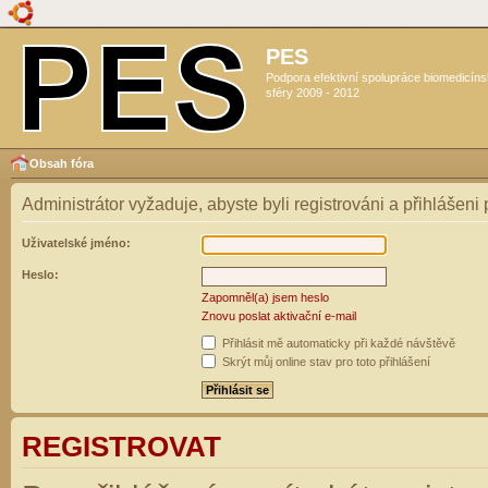
PES
Podpora efektivní spolupráce biomedicín
sféry 2009 - 2012
Obsah fóra
Administrátor vyžaduje, abyste byli registrováni a přihlášeni
Uživatelské jméno:
Heslo:
Zapomněl(a) jsem heslo
Znovu poslat aktivační e-mail
Přihlásit mě automaticky při každé návštěvě
Skrýt můj online stav pro toto přihlášení
REGISTROVAT