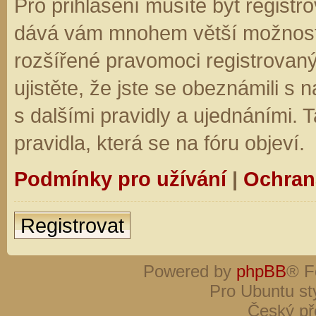
Pro přihlášení musíte být registro
dává vám mnohem větší možnosti.
rozšířené pravomoci registrovaný
ujistěte, že jste se obeznámili s
s dalšími pravidly a ujednáními. Ta
pravidla, která se na fóru objeví.
Podmínky pro užívání
|
Ochran
Registrovat
Powered by
phpBB
® F
Pro Ubuntu st
Český př