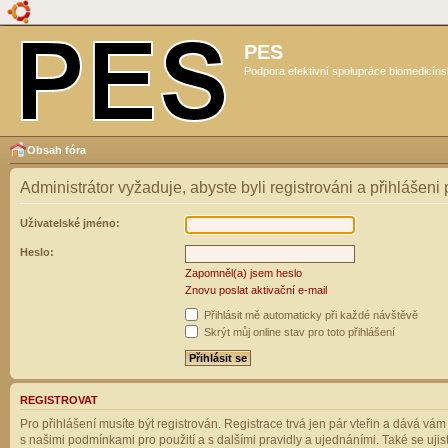
PES
Podpora efektivní spolupráce biomedicíns
Obsah fóra
Administrátor vyžaduje, abyste byli registrováni a přihlášeni
Uživatelské jméno:
Heslo:
Zapomněl(a) jsem heslo
Znovu poslat aktivační e-mail
Přihlásit mě automaticky při každé návštěvě
Skrýt můj online stav pro toto přihlášení
REGISTROVAT
Pro přihlášení musíte být registrován. Registrace trvá jen pár vteřin a dává vá
s našimi podmínkami pro použití a s dalšími pravidly a ujednáními. Také se ujistět