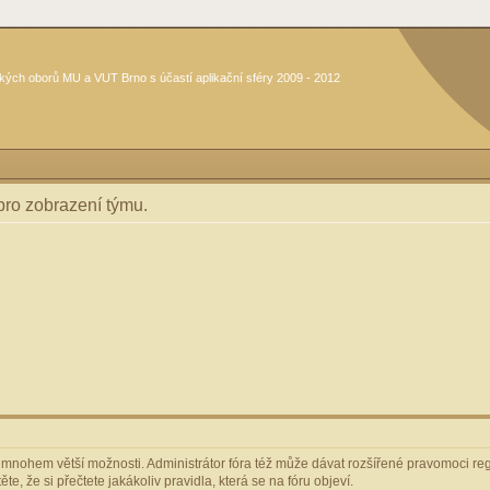
kých oborů MU a VUT Brno s účastí aplikační sféry 2009 - 2012
 pro zobrazení týmu.
m mnohem větší možnosti. Administrátor fóra též může dávat rozšířené pravomoci regi
e, že si přečtete jakákoliv pravidla, která se na fóru objeví.