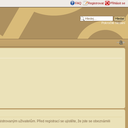
FAQ
Registrovat
Přihlásit se
Pokročilé hledání
strovaným uživatelům. Před registrací se ujistěte, že jste se obeznámili