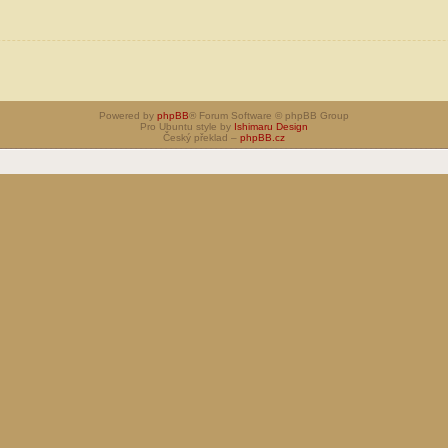
Powered by
phpBB
® Forum Software © phpBB Group
Pro Ubuntu style by
Ishimaru Design
Český překlad –
phpBB.cz