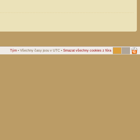
Tým
• Všechny časy jsou v UTC •
Smazat všechny cookies z fóra