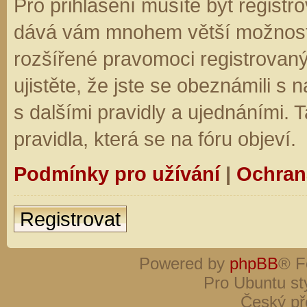
Pro přihlášení musíte být registro
dává vám mnohem větší možnosti.
rozšířené pravomoci registrovaný
ujistěte, že jste se obeznámili s
s dalšími pravidly a ujednáními. Ta
pravidla, která se na fóru objeví.
Podmínky pro užívání
|
Ochran
Registrovat
Powered by
phpBB
® F
Pro Ubuntu st
Český př