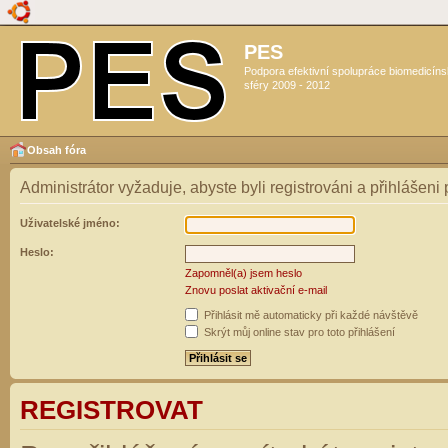
PES
Podpora efektivní spolupráce biomedicín
sféry 2009 - 2012
Obsah fóra
Administrátor vyžaduje, abyste byli registrováni a přihlášeni
Uživatelské jméno:
Heslo:
Zapomněl(a) jsem heslo
Znovu poslat aktivační e-mail
Přihlásit mě automaticky při každé návštěvě
Skrýt můj online stav pro toto přihlášení
REGISTROVAT