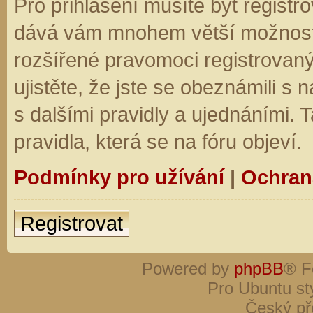
Pro přihlášení musíte být registro
dává vám mnohem větší možnosti.
rozšířené pravomoci registrovaný
ujistěte, že jste se obeznámili s
s dalšími pravidly a ujednáními. Ta
pravidla, která se na fóru objeví.
Podmínky pro užívání
|
Ochran
Registrovat
Powered by
phpBB
® F
Pro Ubuntu st
Český př