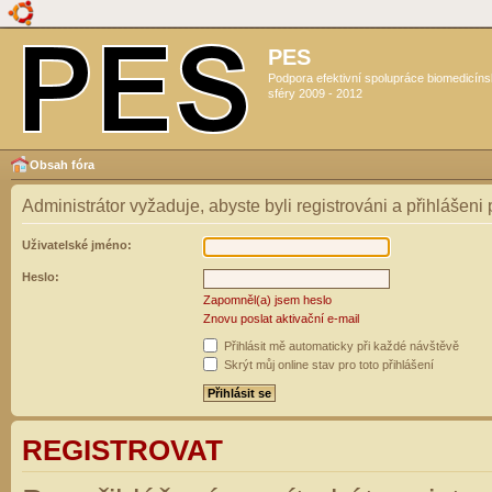
PES
Podpora efektivní spolupráce biomedicín
sféry 2009 - 2012
Obsah fóra
Administrátor vyžaduje, abyste byli registrováni a přihlášeni
Uživatelské jméno:
Heslo:
Zapomněl(a) jsem heslo
Znovu poslat aktivační e-mail
Přihlásit mě automaticky při každé návštěvě
Skrýt můj online stav pro toto přihlášení
REGISTROVAT