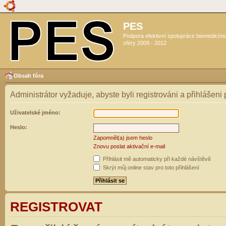
PES
Podpora efektivní spolupráce biomedicín
sféry 2009 - 2012
Obsah fóra
Administrátor vyžaduje, abyste byli registrováni a přihlášeni
Uživatelské jméno:
Heslo:
Zapomněl(a) jsem heslo
Znovu poslat aktivační e-mail
Přihlásit mě automaticky při každé návštěvě
Skrýt můj online stav pro toto přihlášení
REGISTROVAT