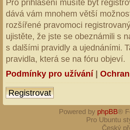
Pro přihlášení musíte být registro
dává vám mnohem větší možnosti.
rozšířené pravomoci registrovaný
ujistěte, že jste se obeznámili s
s dalšími pravidly a ujednáními. Ta
pravidla, která se na fóru objeví.
Podmínky pro užívání
|
Ochran
Registrovat
Powered by
phpBB
® F
Pro Ubuntu st
Český př