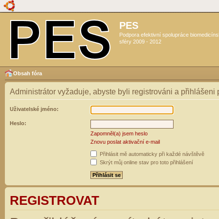
PES
Podpora efektivní spolupráce biomedicín
sféry 2009 - 2012
Obsah fóra
Administrátor vyžaduje, abyste byli registrováni a přihlášeni
Uživatelské jméno:
Heslo:
Zapomněl(a) jsem heslo
Znovu poslat aktivační e-mail
Přihlásit mě automaticky při každé návštěvě
Skrýt můj online stav pro toto přihlášení
REGISTROVAT