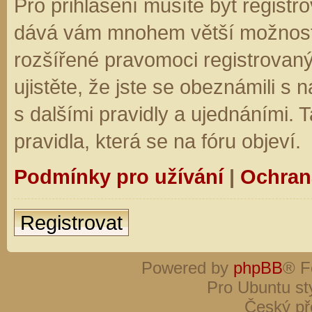
Pro přihlášení musíte být registro
dává vám mnohem větší možnosti.
rozšířené pravomoci registrovaný
ujistěte, že jste se obeznámili s
s dalšími pravidly a ujednáními. Ta
pravidla, která se na fóru objeví.
Podmínky pro užívání
|
Ochran
Registrovat
Powered by
phpBB
® F
Pro Ubuntu st
Český př