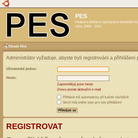
PES
Podpora efektivní spolupráce biomedicín
sféry 2009 - 2012
Obsah fóra
Administrátor vyžaduje, abyste byli registrováni a přihlášeni
Uživatelské jméno:
Heslo:
Zapomněl(a) jsem heslo
Znovu poslat aktivační e-mail
Přihlásit mě automaticky při každé návštěvě
Skrýt můj online stav pro toto přihlášení
REGISTROVAT