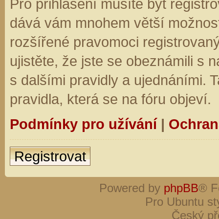
Pro přihlášení musíte být registro
dává vám mnohem větší možnosti.
rozšířené pravomoci registrovaný
ujistěte, že jste se obeznámili s
s dalšími pravidly a ujednáními. Ta
pravidla, která se na fóru objeví.
Podmínky pro užívání
|
Ochran
Registrovat
Powered by
phpBB
® F
Pro Ubuntu st
Český př