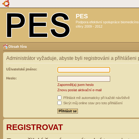
PES
Podpora efektivní spolupráce biomedicín
sféry 2009 - 2012
Obsah fóra
Administrátor vyžaduje, abyste byli registrováni a přihlášeni
Uživatelské jméno:
Heslo:
Zapomněl(a) jsem heslo
Znovu poslat aktivační e-mail
Přihlásit mě automaticky při každé návštěvě
Skrýt můj online stav pro toto přihlášení
REGISTROVAT