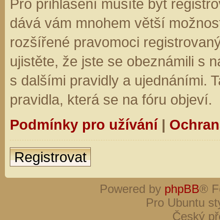
Pro přihlášení musíte být registro
dává vám mnohem větší možnosti.
rozšířené pravomoci registrovaný
ujistěte, že jste se obeznámili s
s dalšími pravidly a ujednáními. Ta
pravidla, která se na fóru objeví.
Podmínky pro užívání
|
Ochran
Registrovat
Powered by
phpBB
® F
Pro Ubuntu st
Český př