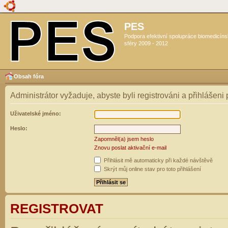
PES
Podpora efektivní spolupráce biomedicín
sféry 2009 - 2012
Obsah fóra
Administrátor vyžaduje, abyste byli registrováni a přihlášeni
Uživatelské jméno:
Heslo:
Zapomněl(a) jsem heslo
Znovu poslat aktivační e-mail
Přihlásit mě automaticky při každé návštěvě
Skrýt můj online stav pro toto přihlášení
REGISTROVAT