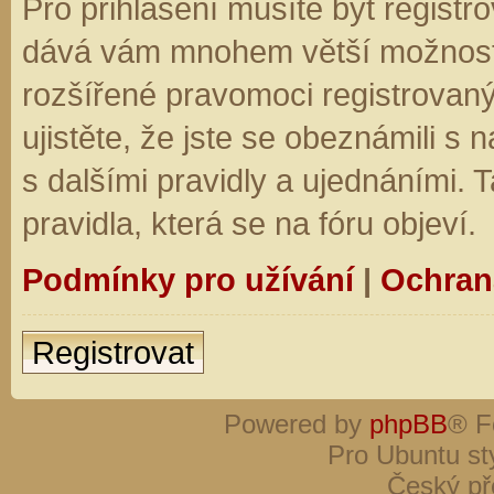
Pro přihlášení musíte být registro
dává vám mnohem větší možnosti.
rozšířené pravomoci registrovaný
ujistěte, že jste se obeznámili s
s dalšími pravidly a ujednáními. Ta
pravidla, která se na fóru objeví.
Podmínky pro užívání
|
Ochran
Registrovat
Powered by
phpBB
® F
Pro Ubuntu st
Český př