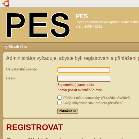
PES
Podpora efektivní spolupráce biomedicín
sféry 2009 - 2012
Obsah fóra
Administrátor vyžaduje, abyste byli registrováni a přihlášeni
Uživatelské jméno:
Heslo:
Zapomněl(a) jsem heslo
Znovu poslat aktivační e-mail
Přihlásit mě automaticky při každé návštěvě
Skrýt můj online stav pro toto přihlášení
REGISTROVAT