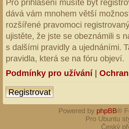
Pro přihlášení musíte být registro
dává vám mnohem větší možnosti.
rozšířené pravomoci registrovaný
ujistěte, že jste se obeznámili s
s dalšími pravidly a ujednáními. Ta
pravidla, která se na fóru objeví.
Podmínky pro užívání
|
Ochran
Registrovat
Powered by
phpBB
® F
Pro Ubuntu st
Český př