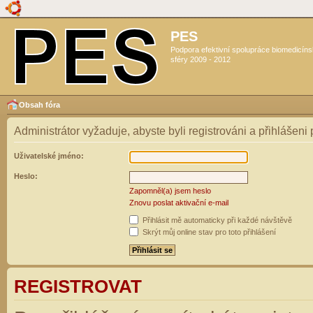
PES
Podpora efektivní spolupráce biomedicín
sféry 2009 - 2012
Obsah fóra
Administrátor vyžaduje, abyste byli registrováni a přihlášeni
Uživatelské jméno:
Heslo:
Zapomněl(a) jsem heslo
Znovu poslat aktivační e-mail
Přihlásit mě automaticky při každé návštěvě
Skrýt můj online stav pro toto přihlášení
REGISTROVAT