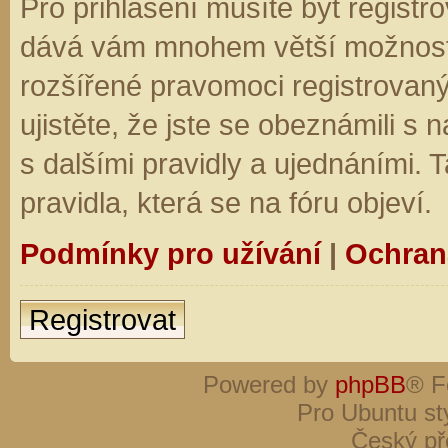
Pro přihlášení musíte být registro
dává vám mnohem větší možnosti.
rozšířené pravomoci registrovaný
ujistěte, že jste se obeznámili s
s dalšími pravidly a ujednáními. Ta
pravidla, která se na fóru objeví.
Podmínky pro užívání
|
Ochran
Registrovat
Powered by
phpBB
® F
Pro Ubuntu st
Český př