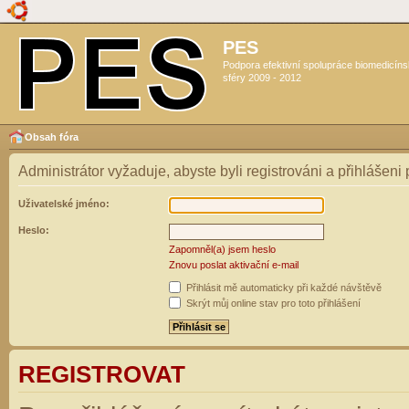
PES
Podpora efektivní spolupráce biomedicín
sféry 2009 - 2012
Obsah fóra
Administrátor vyžaduje, abyste byli registrováni a přihlášeni
Uživatelské jméno:
Heslo:
Zapomněl(a) jsem heslo
Znovu poslat aktivační e-mail
Přihlásit mě automaticky při každé návštěvě
Skrýt můj online stav pro toto přihlášení
REGISTROVAT