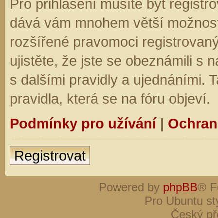
Pro přihlášení musíte být registro
dává vám mnohem větší možnosti.
rozšířené pravomoci registrovaný
ujistěte, že jste se obeznámili s
s dalšími pravidly a ujednáními. Ta
pravidla, která se na fóru objeví.
Podmínky pro užívání
|
Ochran
Registrovat
Powered by
phpBB
® F
Pro Ubuntu st
Český př