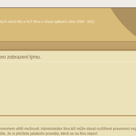
kých oborů MU a VUT Brno s účastí aplikační sféry 2009 - 2012
 pro zobrazení týmu.
m mnohem větší možnosti. Administrátor fóra též může dávat rozšířené pravomoci regi
e, že si přečtete jakákoliv pravidla, která se na fóru objeví.