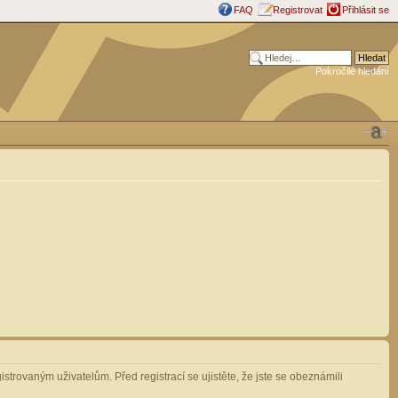
FAQ
Registrovat
Přihlásit se
Pokročilé hledání
strovaným uživatelům. Před registrací se ujistěte, že jste se obeznámili