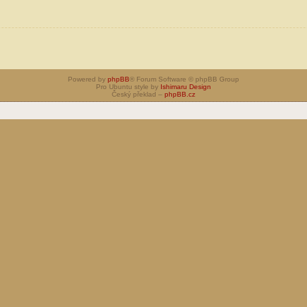
Powered by
phpBB
® Forum Software © phpBB Group
Pro Ubuntu style by
Ishimaru Design
Český překlad –
phpBB.cz