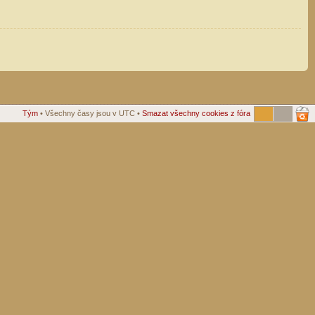
Tým
• Všechny časy jsou v UTC •
Smazat všechny cookies z fóra