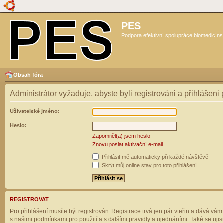
PES
Podpora efektivní spolupráce biomedicíns
Obsah fóra
Administrátor vyžaduje, abyste byli registrováni a přihlášeni
Uživatelské jméno:
Heslo:
Zapomněl(a) jsem heslo
Znovu poslat aktivační e-mail
Přihlásit mě automaticky při každé návštěvě
Skrýt můj online stav pro toto přihlášení
REGISTROVAT
Pro přihlášení musíte být registrován. Registrace trvá jen pár vteřin a dává vá
s našimi podmínkami pro použití a s dalšími pravidly a ujednáními. Také se ujistět