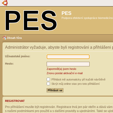
PES
Podpora efektivní spolupráce biomedicíns
Obsah fóra
Administrátor vyžaduje, abyste byli registrováni a přihlášeni
Uživatelské jméno:
Heslo:
Zapomněl(a) jsem heslo
Znovu poslat aktivační e-mail
Přihlásit mě automaticky při každé návštěvě
Skrýt můj online stav pro toto přihlášení
REGISTROVAT
Pro přihlášení musíte být registrován. Registrace trvá jen pár vteřin a dává vá
s našimi podmínkami pro použití a s dalšími pravidly a ujednáními. Také se ujistět