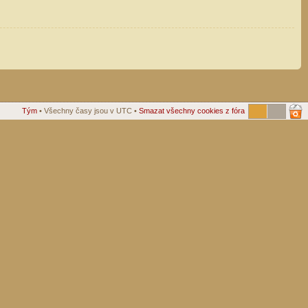
Tým
• Všechny časy jsou v UTC •
Smazat všechny cookies z fóra