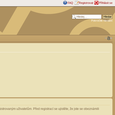
FAQ
Registrovat
Přihlásit se
Pokročilé hledání
strovaným uživatelům. Před registrací se ujistěte, že jste se obeznámili