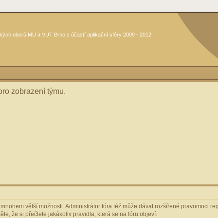
kých oborů MU a VUT Brno s účastí aplikační sféry 2009 - 2012
 pro zobrazení týmu.
m mnohem větší možnosti. Administrátor fóra též může dávat rozšířené pravomoci regi
e, že si přečtete jakákoliv pravidla, která se na fóru objeví.