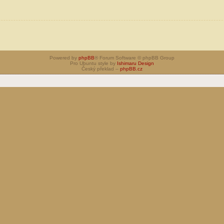
Powered by
phpBB
® Forum Software © phpBB Group
Pro Ubuntu style by
Ishimaru Design
Český překlad –
phpBB.cz