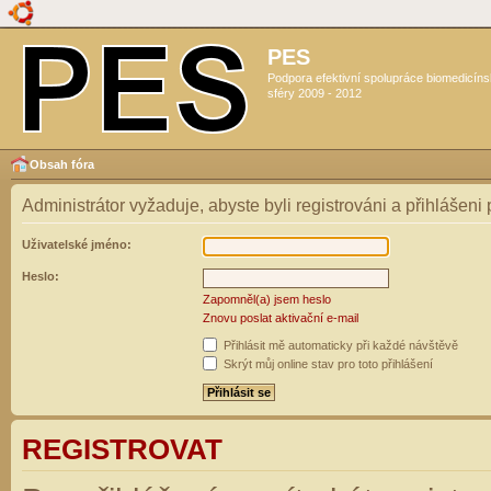
PES
Podpora efektivní spolupráce biomedicín
sféry 2009 - 2012
Obsah fóra
Administrátor vyžaduje, abyste byli registrováni a přihlášeni
Uživatelské jméno:
Heslo:
Zapomněl(a) jsem heslo
Znovu poslat aktivační e-mail
Přihlásit mě automaticky při každé návštěvě
Skrýt můj online stav pro toto přihlášení
REGISTROVAT