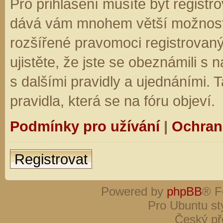
Pro přihlášení musíte být registro
dává vám mnohem větší možnosti.
rozšířené pravomoci registrovaný
ujistěte, že jste se obeznámili s
s dalšími pravidly a ujednáními. Ta
pravidla, která se na fóru objeví.
Podmínky pro užívání
|
Ochran
Registrovat
Powered by
phpBB
® F
Pro Ubuntu st
Český př