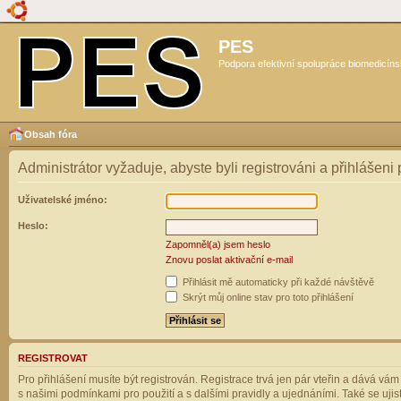
PES
Podpora efektivní spolupráce biomedicíns
Obsah fóra
Administrátor vyžaduje, abyste byli registrováni a přihlášeni
Uživatelské jméno:
Heslo:
Zapomněl(a) jsem heslo
Znovu poslat aktivační e-mail
Přihlásit mě automaticky při každé návštěvě
Skrýt můj online stav pro toto přihlášení
REGISTROVAT
Pro přihlášení musíte být registrován. Registrace trvá jen pár vteřin a dává vá
s našimi podmínkami pro použití a s dalšími pravidly a ujednáními. Také se ujistět