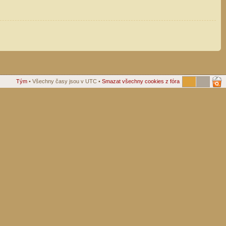
Tým
• Všechny časy jsou v UTC •
Smazat všechny cookies z fóra