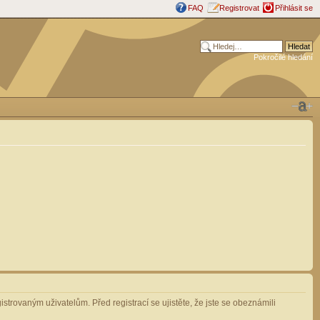
FAQ
Registrovat
Přihlásit se
Pokročilé hledání
strovaným uživatelům. Před registrací se ujistěte, že jste se obeznámili