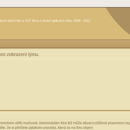
kých oborů MU a VUT Brno s účastí aplikační sféry 2009 - 2012
 pro zobrazení týmu.
m mnohem větší možnosti. Administrátor fóra též může dávat rozšířené pravomoci regi
e, že si přečtete jakákoliv pravidla, která se na fóru objeví.