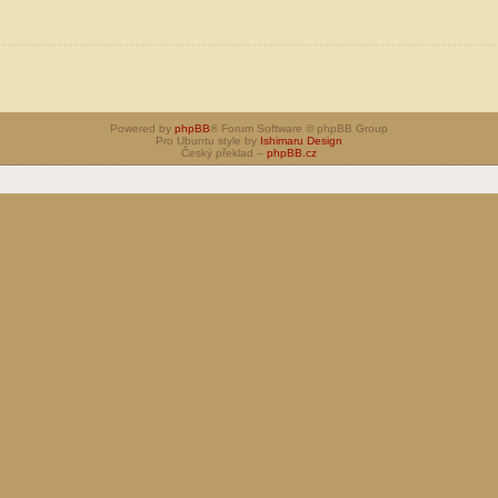
Powered by
phpBB
® Forum Software © phpBB Group
Pro Ubuntu style by
Ishimaru Design
Český překlad –
phpBB.cz