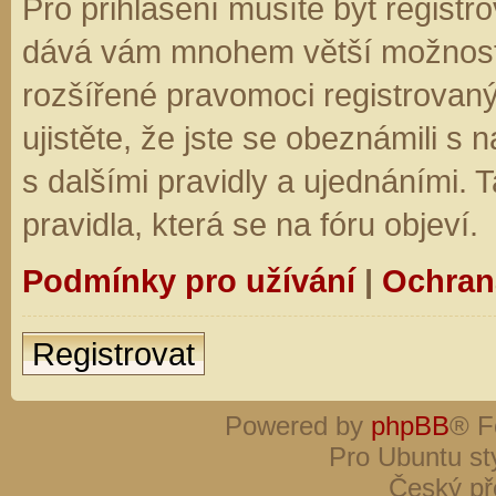
Pro přihlášení musíte být registro
dává vám mnohem větší možnosti.
rozšířené pravomoci registrovaný
ujistěte, že jste se obeznámili s
s dalšími pravidly a ujednáními. Ta
pravidla, která se na fóru objeví.
Podmínky pro užívání
|
Ochran
Registrovat
Powered by
phpBB
® F
Pro Ubuntu st
Český př