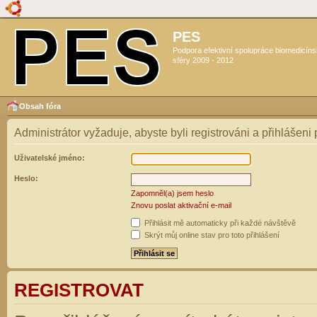
PES
Podpora efektivní spolupráce biomedicín
sféry 2009 - 2012
Obsah fóra
Administrátor vyžaduje, abyste byli registrováni a přihlášeni
Uživatelské jméno:
Heslo:
Zapomněl(a) jsem heslo
Znovu poslat aktivační e-mail
Přihlásit mě automaticky při každé návštěvě
Skrýt můj online stav pro toto přihlášení
REGISTROVAT