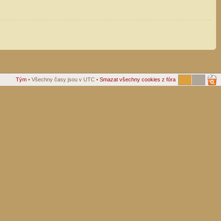
Tým
• Všechny časy jsou v UTC •
Smazat všechny cookies z fóra