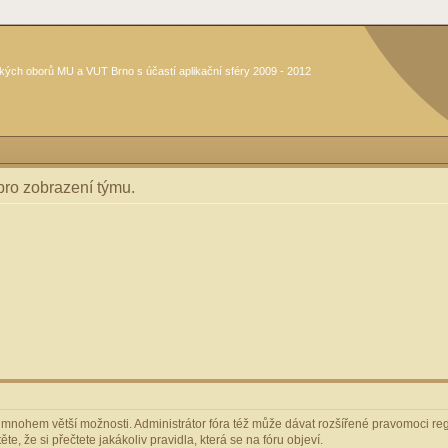
kých oborů MU a VUT Brno s účastí aplikační sféry 2009 - 2012
 pro zobrazení týmu.
m mnohem větší možnosti. Administrátor fóra též může dávat rozšířené pravomoci regi
e, že si přečtete jakákoliv pravidla, která se na fóru objeví.