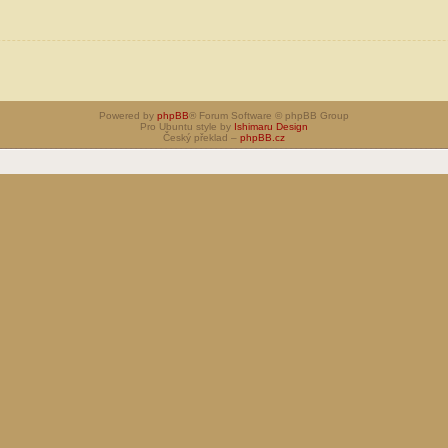
Powered by
phpBB
® Forum Software © phpBB Group
Pro Ubuntu style by
Ishimaru Design
Český překlad –
phpBB.cz