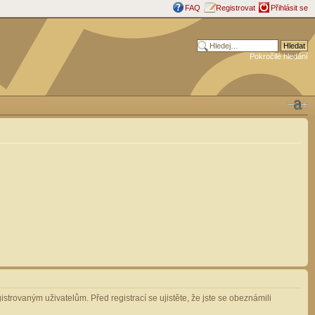
FAQ
Registrovat
Přihlásit se
Pokročilé hledání
strovaným uživatelům. Před registrací se ujistěte, že jste se obeznámili