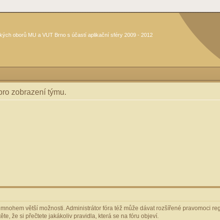
kých oborů MU a VUT Brno s účastí aplikační sféry 2009 - 2012
 pro zobrazení týmu.
m mnohem větší možnosti. Administrátor fóra též může dávat rozšířené pravomoci regi
e, že si přečtete jakákoliv pravidla, která se na fóru objeví.