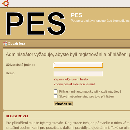
PES
Podpora efektivní spolupráce biomedicíns
Obsah fóra
Administrátor vyžaduje, abyste byli registrováni a přihlášeni
Uživatelské jméno:
Heslo:
Zapomněl(a) jsem heslo
Znovu poslat aktivační e-mail
Přihlásit mě automaticky při každé návštěvě
Skrýt můj online stav pro toto přihlášení
REGISTROVAT
Pro přihlášení musíte být registrován. Registrace trvá jen pár vteřin a dává vá
s našimi podmínkami pro použití a s dalšími pravidly a ujednáními. Také se ujistět