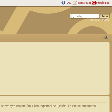
FAQ
Registrovat
Přihlásit se
Pokročilé hledání
strovaným uživatelům. Před registrací se ujistěte, že jste se obeznámili