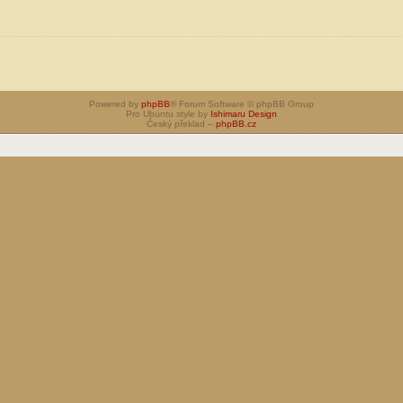
Powered by
phpBB
® Forum Software © phpBB Group
Pro Ubuntu style by
Ishimaru Design
Český překlad –
phpBB.cz