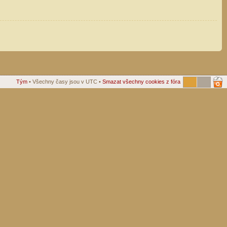
Tým
• Všechny časy jsou v UTC •
Smazat všechny cookies z fóra