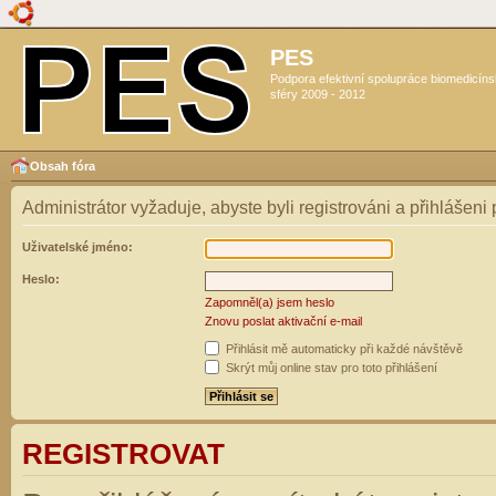
PES
Podpora efektivní spolupráce biomedicín
sféry 2009 - 2012
Obsah fóra
Administrátor vyžaduje, abyste byli registrováni a přihlášeni
Uživatelské jméno:
Heslo:
Zapomněl(a) jsem heslo
Znovu poslat aktivační e-mail
Přihlásit mě automaticky při každé návštěvě
Skrýt můj online stav pro toto přihlášení
REGISTROVAT