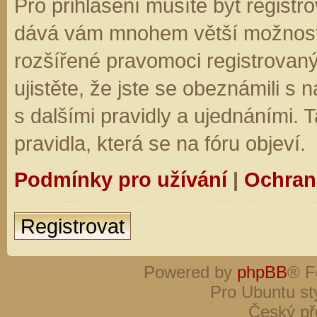
Pro přihlášení musíte být registro
dává vám mnohem větší možnosti.
rozšířené pravomoci registrovaný
ujistěte, že jste se obeznámili s
s dalšími pravidly a ujednáními. Ta
pravidla, která se na fóru objeví.
Podmínky pro užívání
|
Ochran
Registrovat
Powered by
phpBB
® F
Pro Ubuntu st
Český př