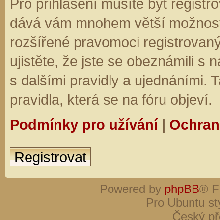
Pro přihlášení musíte být registro
dává vám mnohem větší možnosti.
rozšířené pravomoci registrovaný
ujistěte, že jste se obeznámili s
s dalšími pravidly a ujednáními. Ta
pravidla, která se na fóru objeví.
Podmínky pro užívání
|
Ochran
Registrovat
Powered by
phpBB
® F
Pro Ubuntu st
Český př