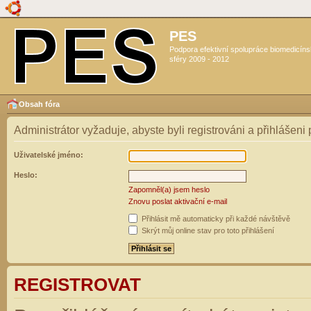
PES
Podpora efektivní spolupráce biomedicín
sféry 2009 - 2012
Obsah fóra
Administrátor vyžaduje, abyste byli registrováni a přihlášeni
Uživatelské jméno:
Heslo:
Zapomněl(a) jsem heslo
Znovu poslat aktivační e-mail
Přihlásit mě automaticky při každé návštěvě
Skrýt můj online stav pro toto přihlášení
REGISTROVAT