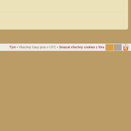
Tým
• Všechny časy jsou v UTC •
Smazat všechny cookies z fóra