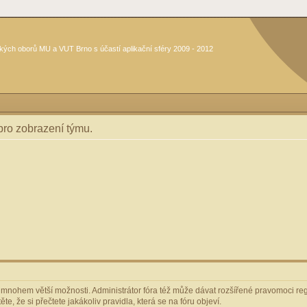
kých oborů MU a VUT Brno s účastí aplikační sféry 2009 - 2012
 pro zobrazení týmu.
m mnohem větší možnosti. Administrátor fóra též může dávat rozšířené pravomoci regi
e, že si přečtete jakákoliv pravidla, která se na fóru objeví.