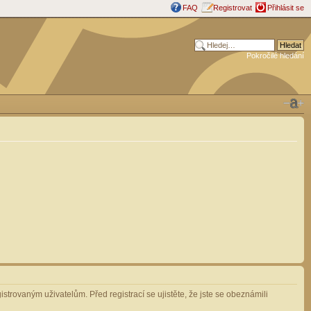
FAQ
Registrovat
Přihlásit se
Pokročilé hledání
strovaným uživatelům. Před registrací se ujistěte, že jste se obeznámili