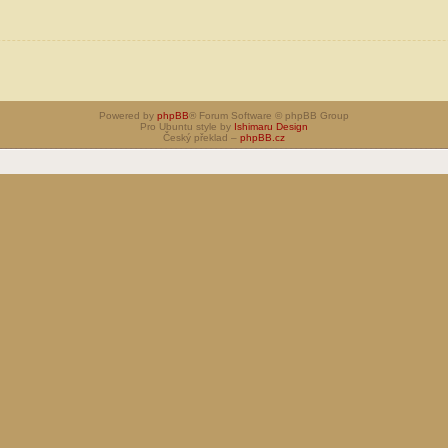
Powered by
phpBB
® Forum Software © phpBB Group
Pro Ubuntu style by
Ishimaru Design
Český překlad –
phpBB.cz