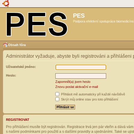
PES
Podpora efektivní spolupráce biomedicíns
Obsah fóra
Administrátor vyžaduje, abyste byli registrováni a přihlášeni
Uživatelské jméno:
Heslo:
Zapomněl(a) jsem heslo
Znovu poslat aktivační e-mail
Přihlásit mě automaticky při každé návštěvě
Skrýt můj online stav pro toto přihlášení
REGISTROVAT
Pro přihlášení musíte být registrován. Registrace trvá jen pár vteřin a dává vá
s našimi podmínkami pro použití a s dalšími pravidly a ujednáními. Také se ujistět