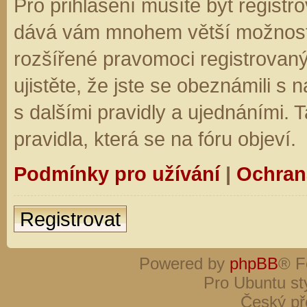
Pro přihlášení musíte být registro
dává vám mnohem větší možnosti.
rozšířené pravomoci registrovaný
ujistěte, že jste se obeznámili s
s dalšími pravidly a ujednáními. Ta
pravidla, která se na fóru objeví.
Podmínky pro užívání
|
Ochran
Registrovat
Powered by
phpBB
® F
Pro Ubuntu st
Český př