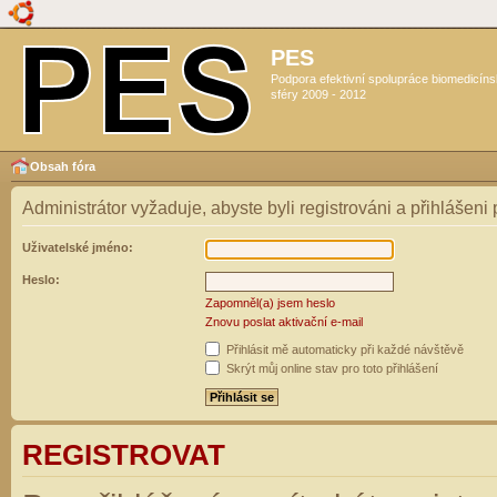
PES
Podpora efektivní spolupráce biomedicín
sféry 2009 - 2012
Obsah fóra
Administrátor vyžaduje, abyste byli registrováni a přihlášeni
Uživatelské jméno:
Heslo:
Zapomněl(a) jsem heslo
Znovu poslat aktivační e-mail
Přihlásit mě automaticky při každé návštěvě
Skrýt můj online stav pro toto přihlášení
REGISTROVAT