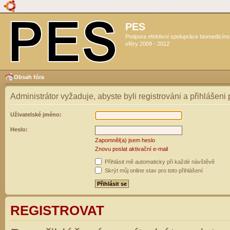
PES
Podpora efektivní spolupráce biomedicín
sféry 2009 - 2012
Obsah fóra
Administrátor vyžaduje, abyste byli registrováni a přihlášeni
Uživatelské jméno:
Heslo:
Zapomněl(a) jsem heslo
Znovu poslat aktivační e-mail
Přihlásit mě automaticky při každé návštěvě
Skrýt můj online stav pro toto přihlášení
REGISTROVAT