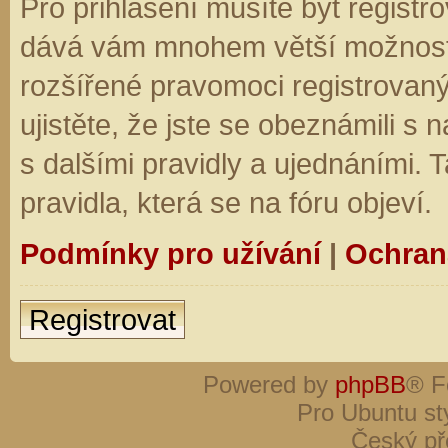
Pro přihlášení musíte být registro
dává vám mnohem větší možnosti.
rozšířené pravomoci registrovaný
ujistěte, že jste se obeznámili s
s dalšími pravidly a ujednáními. Ta
pravidla, která se na fóru objeví.
Podmínky pro užívání
|
Ochran
Registrovat
Powered by
phpBB
® F
Pro Ubuntu st
Český př