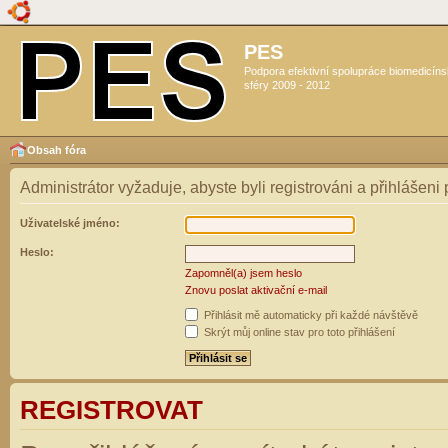
PES
Podpora efektivní spolupráce biomedicín
sféry 2009 - 2012
Obsah fóra
Administrátor vyžaduje, abyste byli registrováni a přihlášeni
Uživatelské jméno:
Heslo:
Zapomněl(a) jsem heslo
Znovu poslat aktivační e-mail
Přihlásit mě automaticky při každé návštěvě
Skrýt můj online stav pro toto přihlášení
REGISTROVAT