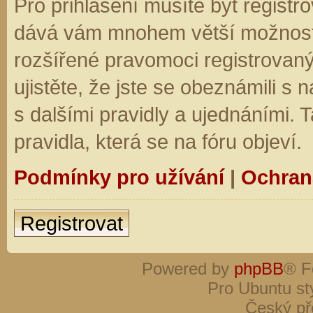
Pro přihlášení musíte být registro
dává vám mnohem větší možnosti.
rozšířené pravomoci registrovaný
ujistěte, že jste se obeznámili s
s dalšími pravidly a ujednáními. Ta
pravidla, která se na fóru objeví.
Podmínky pro užívání
|
Ochran
Registrovat
Powered by
phpBB
® F
Pro Ubuntu st
Český př